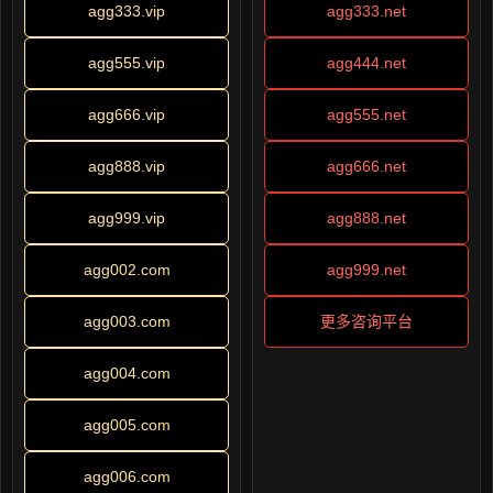
agg333.vip
agg333.net
agg555.vip
agg444.net
agg666.vip
agg555.net
agg888.vip
agg666.net
agg999.vip
agg888.net
agg002.com
agg999.net
agg003.com
更多咨询平台
agg004.com
agg005.com
agg006.com