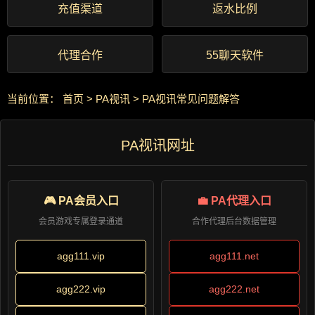
充值渠道
返水比例
代理合作
55聊天软件
当前位置：
首页
>
PA视讯
> PA视讯常见问题解答
PA视讯网址
🎮 PA会员入口
💼 PA代理入口
会员游戏专属登录通道
合作代理后台数据管理
agg111.vip
agg111.net
agg222.vip
agg222.net