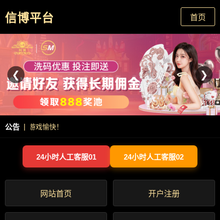
信博平台
首页
❮
❯
|
公告
7，祝贵宾游戏愉快！
24小时人工客服01
24小时人工客服02
网站首页
开户注册