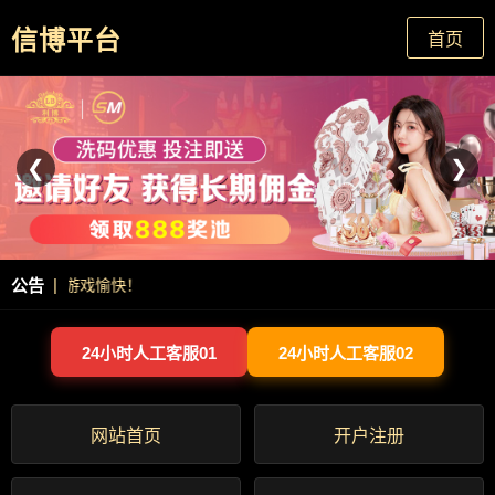
信博平台
首页
❮
❯
|
公告
7，祝贵宾游戏愉快！
24小时人工客服01
24小时人工客服02
网站首页
开户注册