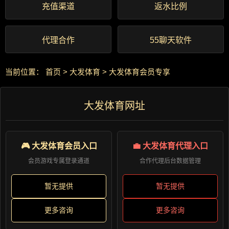
充值渠道
返水比例
代理合作
55聊天软件
当前位置：
首页
>
大发体育
> 大发体育会员专享
大发体育网址
🎮 大发体育会员入口
💼 大发体育代理入口
会员游戏专属登录通道
合作代理后台数据管理
暂无提供
暂无提供
更多咨询
更多咨询