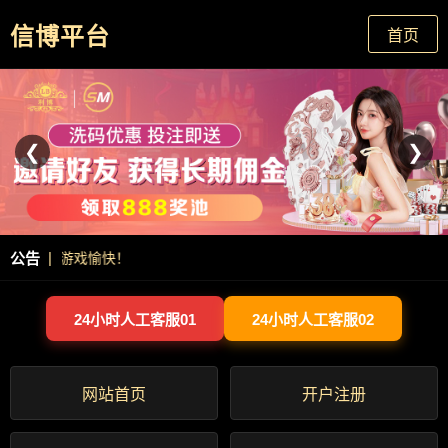
信博平台
首页
❮
❯
|
公告
7，祝贵宾游戏愉快！
24小时人工客服01
24小时人工客服02
网站首页
开户注册