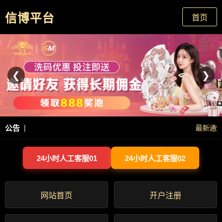
信博平台
首页
❮
❯
|
公告
最新通知
24小时人工客服01
24小时人工客服02
网站首页
开户注册