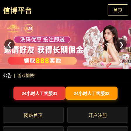
信博平台
首页
❮
❯
|
公告
7，祝贵宾游戏愉快！
24小时人工客服01
24小时人工客服02
网站首页
开户注册