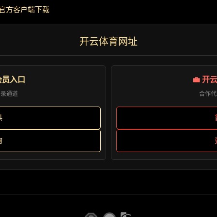
育官方客户端下载
开云体育网址
会员入口
💼 
登录通道
合作代
供
询