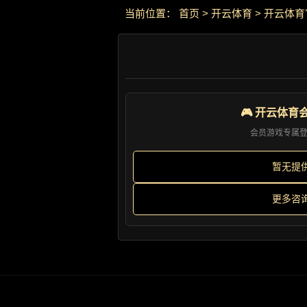
当前位置：
首页
>
开云体育
> 开云体
🎮 开云体育
会员游戏专属
暂无提
更多咨