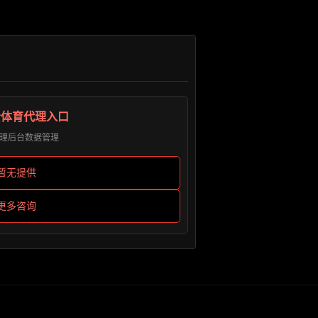
开云体育代理入口
理后台数据管理
暂无提供
更多咨询