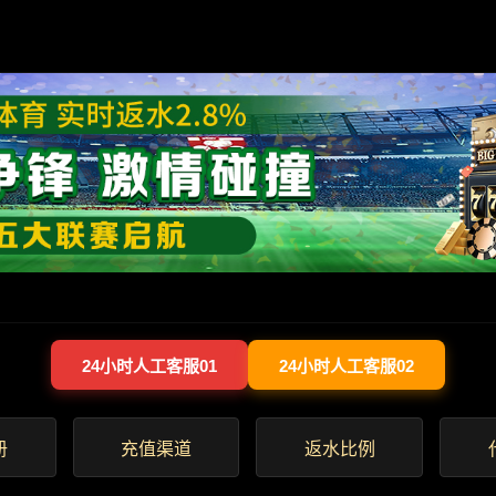
24小时人工客服01
24小时人工客服02
册
充值渠道
返水比例