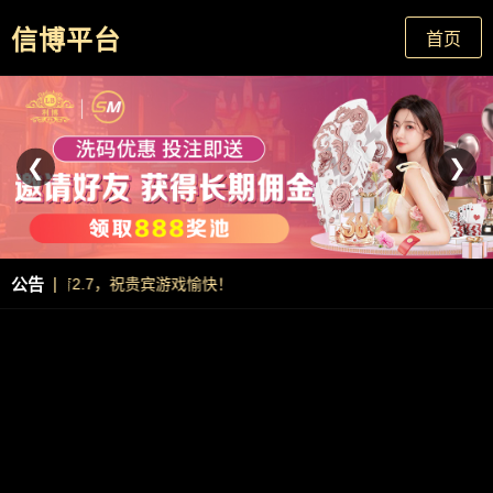
信博平台
首页
❮
❯
|
公告
皇冠体育2.7，祝贵宾游戏愉快！