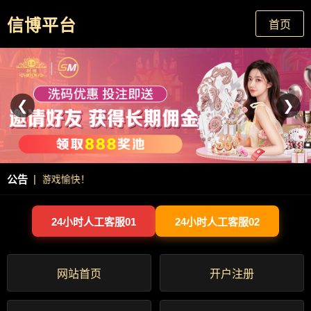
信博平台
首页
❮
❯
|
公告
7，祝贵宾游戏愉快！
24小时人工客服01
24小时人工客服02
网站首页
开户注册