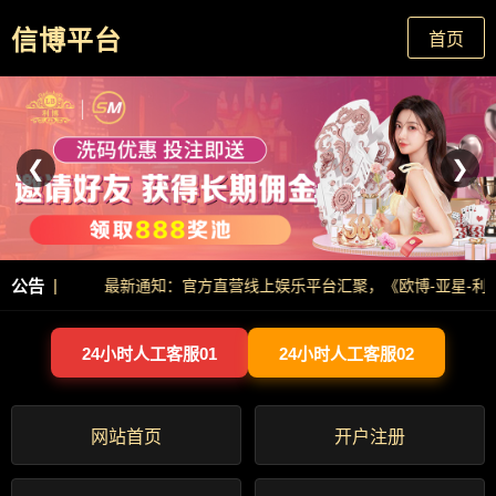
信博平台
首页
❮
❯
|
公告
最新通知：官方直营线上娱乐平台汇聚，《欧博-亚星-利博-
24小时人工客服01
24小时人工客服02
网站首页
开户注册