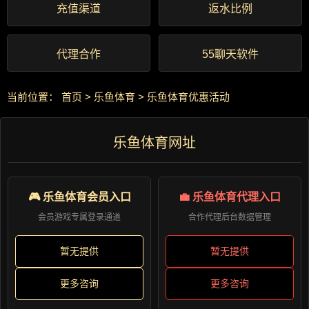
充值渠道
返水比例
代理合作
55聊天软件
当前位置：
首页
>
乐鱼体育
> 乐鱼体育优惠活动
乐鱼体育网址
🎮 乐鱼体育会员入口
💼 乐鱼体育代理入口
会员游戏专属登录通道
合作代理后台数据管理
暂无提供
暂无提供
更多咨询
更多咨询