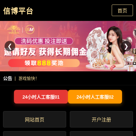
信博平台
首页
❮
❯
|
公告
7，祝贵宾游戏愉快！
24小时人工客服01
24小时人工客服02
网站首页
开户注册