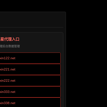
 亚星代理入口
理后台数据管理
xin122.net
xin221.net
xin222.net
xin333.net
xin338.net