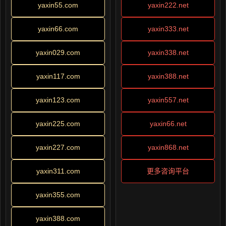
yaxin55.com
yaxin222.net
yaxin66.com
yaxin333.net
yaxin029.com
yaxin338.net
yaxin117.com
yaxin388.net
yaxin123.com
yaxin557.net
yaxin225.com
yaxin66.net
yaxin227.com
yaxin868.net
yaxin311.com
更多咨询平台
yaxin355.com
yaxin388.com