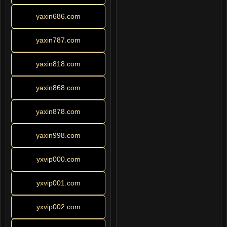
yaxin686.com
yaxin787.com
yaxin818.com
yaxin868.com
yaxin878.com
yaxin998.com
yxvip000.com
yxvip001.com
yxvip002.com