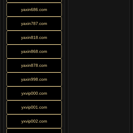
yaxin686.com
yaxin787.com
yaxin818.com
yaxin868.com
yaxin878.com
yaxin998.com
yxvip000.com
yxvip001.com
yxvip002.com