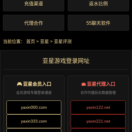
充值渠道
返水比例
代理合作
55聊天软件
当前位置：
首页
>
亚星
> 亚星评测
亚星游戏登录网址
🎮 亚星会员入口
💼 亚星代理入口
会员游戏专属登录通道
合作代理后台数据管理
yaxin000.com
yaxin122.net
yaxin333.com
yaxin221.net