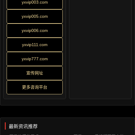
yxvip003.com
yxvip005.com
yxvip006.com
yxvip111.com
yxvip777.com
宣传网址
更多咨询平台
最新资讯推荐