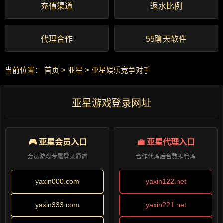
充值渠道
返水比例
代理合作
55聊天软件
当前位置：
首页
>
亚星
> 亚星娱乐竞争对手
亚星游戏登录网址
🎮 亚星会员入口
💼 亚星代理入口
会员游戏专属登录通道
合作代理后台数据管理
yaxin000.com
yaxin122.net
yaxin333.com
yaxin221.net