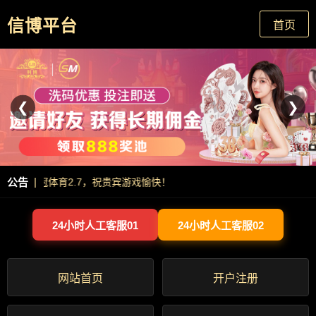
信博平台
首页
❮
❯
|
公告
步，皇冠体育2.7，祝贵宾游戏愉快！
24小时人工客服01
24小时人工客服02
网站首页
开户注册