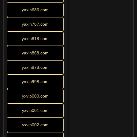
yaxin686.com
yaxin787.com
yaxin818.com
yaxin868.com
yaxin878.com
yaxin998.com
yxvip000.com
yxvip001.com
yxvip002.com