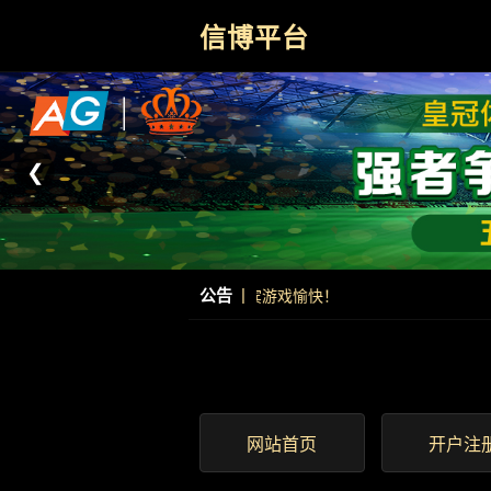
信博平台
❮
|
公告
0.8起步，皇冠体育2.7，祝贵宾游戏愉快！
网站首页
开户注