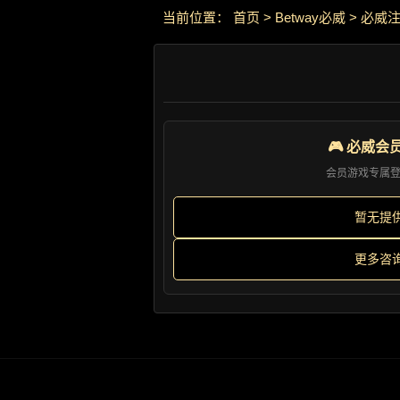
当前位置：
首页
>
Betway必威
> 必威
🎮 必威会
会员游戏专属
暂无提
更多咨