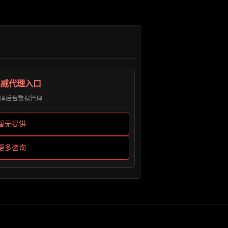
 必威代理入口
理后台数据管理
暂无提供
更多咨询