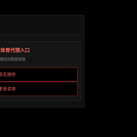
大发体育代理入口
理后台数据管理
暂无提供
更多咨询