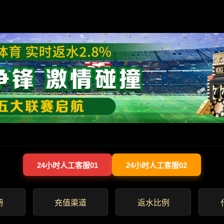
24小时人工客服01
24小时人工客服02
册
充值渠道
返水比例