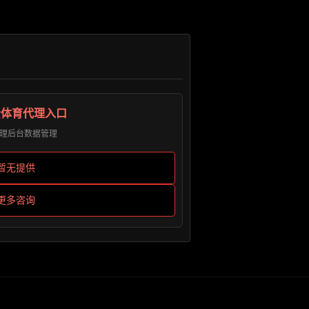
开云体育代理入口
理后台数据管理
暂无提供
更多咨询